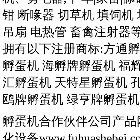
钳 断喙器 切草机 填饲机
吊扇 电热管 畜禽注射
拥有以下注册商标:方通孵
孵蛋机 海孵牌孵蛋机 福
汇孵蛋机 天特星孵蛋机 
鸥牌孵蛋机 绿亨牌孵蛋机
孵蛋机合作伙伴公司产品网站 孵
化设备www.fuhuashebei.c