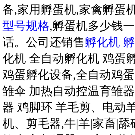
备,家用孵蛋机,家禽孵蛋机
型号规格
,孵蛋机多少钱一
话。公司还销售
孵化机
孵
化机 全自动孵化机 鸡蛋孵
鸡蛋孵化设备,全自动鸡蛋
雏伞 加热自动控温育雏器(
器 鸡脚环 羊毛剪、电
机、剪毛器,牛|羊|家畜|舔