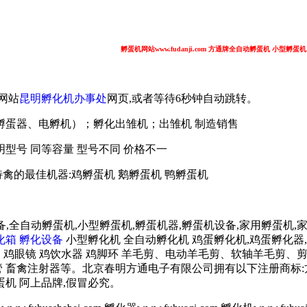
孵蛋机网站www.fudanji.com 方通牌全自动孵蛋机 小型孵蛋
网站
昆明孵化机办事处
网页,或者等待6秒钟自动跳转。
孵蛋器、电孵机）；孵化出雏机；出雏机 制造销售
型号 同等容量 型号不同 价格不一
禽的最佳机器:鸡孵蛋机 鹅孵蛋机 鸭孵蛋机
,全自动孵蛋机,小型孵蛋机,孵蛋机器,孵蛋机设备,家用孵蛋机,家
化箱
孵化设备
小型孵化机 全自动孵化机 鸡蛋孵化机,鸡蛋孵化器
器(育霸)680元/台 鸡眼镜 鸡饮水器 鸡脚环 羊毛剪、电动羊毛剪、软轴羊
电热管 畜禽注射器等。北京春明方通电子有限公司拥有以下注册商标:
蛋机 阿上品牌,假冒必究。