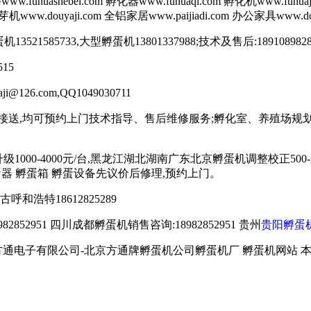
uashebei.com 孵化器www.fuhuaqi.com 孵化机www.fuhuaj
.co 豆芽机www.douyaji.com 全铝家居www.paijiadi.com 办公家具ww
13521585733,大型孵蛋机13801337988;技术及售后:18910
15
26.com,QQ1049030711
接送,均可预约上门技术指导、售后维修服务;孵化室、养殖场规划
1000-4000元/台,黑龙江湖北湖南广东北京孵蛋机调整校正500-20
孵蛋器 孵蛋箱 孵蛋设备先议价后修理,预约上门。
蒙古呼和浩特18612825289
8982852951 四川成都孵蛋机销售咨询:18982852951 贵州
贵阳孵蛋
om 北京春明方通电子有限公司-北京方通牌孵蛋机公司孵蛋机厂 孵蛋机网站 