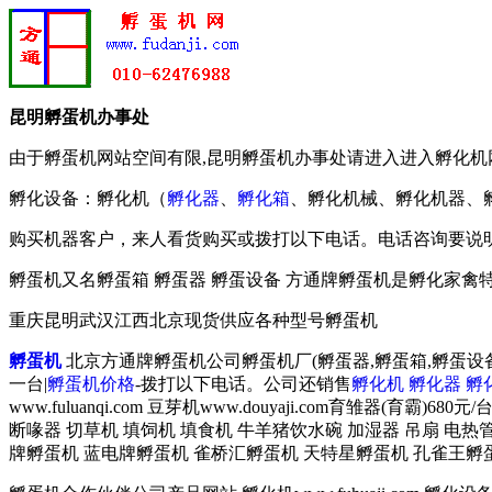
昆明孵蛋机办事处
由于孵蛋机网站空间有限,昆明孵蛋机办事处请进入进入孵化机
孵化设备：孵化机（
孵化器
、
孵化箱
、孵化机械、孵化机器、
购买机器客户，来人看货购买或拨打以下电话。电话咨询要说明
孵蛋机又名孵蛋箱 孵蛋器 孵蛋设备 方通牌孵蛋机是孵化家禽特
重庆昆明武汉江西北京现货供应各种型号孵蛋机
孵蛋机
北京方通牌孵蛋机公司孵蛋机厂(孵蛋器,孵蛋箱,孵蛋设备
一台|
孵蛋机价格
-拨打以下电话。公司还销售
孵化机
孵化器
孵
www.fuluanqi.com 豆芽机www.douyaji.com育雏
断喙器 切草机 填饲机 填食机 牛羊猪饮水碗 加湿器 吊扇 
牌孵蛋机 蓝电牌孵蛋机 雀桥汇孵蛋机 天特星孵蛋机 孔雀王孵