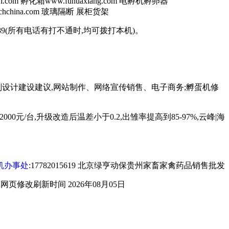
i.com 孵化箱www.fuhuaxiang.com 电孵机孵卵器
w.dchchina.com 玻璃隔断 展柜货架
898289(所有电话有打不通时,均可拨打本机)。
设计建设建议,网站制作、网络宣传销售、电子商务;孵蛋机修
00元/台,升级改造后温差小于0.2,出雏率提高到85-97%,云峰|海
机办事处
:17782015619 北京绿亨动保贵州家畜家禽药品销售批发
本网页修改刷新时间 2026年08月05日