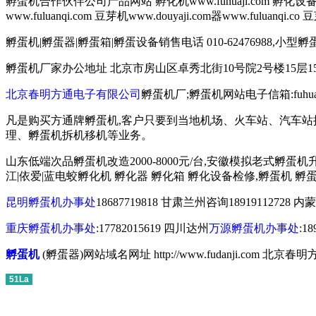
孵蛋机合作伙伴公司产品网站 孵化机www.fuhuaji.com 孵化设备www.fuh
www.fuluanqi.com 豆芽机www.douyaji.com器www.fuluanqi
孵蛋机|孵蛋器|孵蛋箱|孵蛋设备销售电话 010-62476988,小型孵蛋机
孵蛋机厂家办公地址 北京市房山区卓秀北街10号院2号楼15层15
北京春明方通电子有限公司
孵蛋机厂;孵蛋机网站电子信箱:fuhuaji@1
凡是购买方通牌孵蛋机,客户只要到当地机场、火车站、汽车站
理、孵蛋机拆机移机等业务。
山东低端次品孵蛋机改造2000-8000元/台,安徽模拟老式孵蛋机升级
江|依爱|蓝电蛟孵化机 孵化器 孵化箱 孵化设备检修,孵蛋机 
昆明孵蛋机办事处
18687719818 甘肃兰州咨询18919112728 内
重庆孵蛋机办事处
:17782015619 四川达州
万源孵蛋机办事处
:1
孵蛋机
(孵蛋器)网站域名网址 http://www.fudanji.c
51La