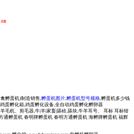
机 大型孵蛋机 孵蛋器 孵蛋箱 孵蛋设备 孵蛋机价格 孵蛋机厂家
禽孵蛋机)制造销售,
孵蛋机图片
,
孵蛋机型号规格
,孵蛋机多少钱
,鸡蛋孵化箱,鸡蛋孵化设备,全自动鸡蛋孵化孵卵器
毛剪、剪羊毛机、剪毛器,牛|羊|家畜|舔砖,舔块,牛羊耳号、 耳标 耳标钳
方通孵蛋机 春明牌孵蛋机 春明方通孵蛋机 海孵牌孵蛋机 福辉