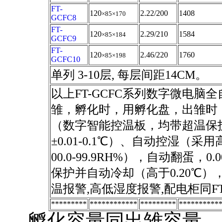
FT-
120
2.22/200
1408
×85
×170
GCFC8
FT-
120
2.29/210
1584
×85
×184
GCFC9
FT-
120
2.46/220
1760
×85
×198
GCFC10
单列
3-10层, 每层间距14CM。
以上
FT-GCFC系列数字微电
雏，孵化时，用孵化盘，出雏时
（数字智能控温板，均带超温保护
±0.01-0.1℃）、自动控湿
00.0-99.9RH%），自动翻蛋，
保护并自动冷却（高于0.20℃），
温报警,高低湿度报警,配电柜同F
*********
************
*********
**********
孵化容量同出雏容量，