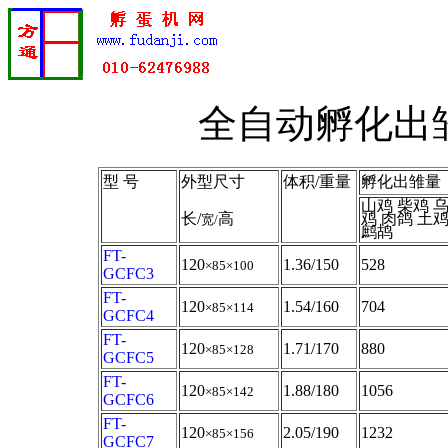
全自动孵化出
型 号
外型尺寸
体积/重量
孵化出雏量
山鸡 柴鸡 
长/
高
鸡 肉鸽 土
宽/
鹧鸪
FT-
120
1.36/150
528
×85
×100
GCFC3
FT-
120
1.54/160
704
×85
×114
GCFC4
FT-
120
1.71/170
880
×85
×128
GCFC5
FT-
120
1.88/180
1056
×85
×142
GCFC6
FT-
120
2.05/190
1232
×85
×156
GCFC7