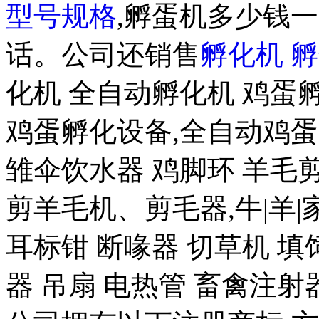
型号规格
,孵蛋机多少钱一
话。公司还销售
孵化机
孵
化机 全自动孵化机 鸡蛋孵
鸡蛋孵化设备,全自动鸡蛋
雏伞饮水器 鸡脚环 羊
剪羊毛机、剪毛器,牛|羊|
耳标钳 断喙器 切草机 填
器 吊扇 电热管 畜禽注